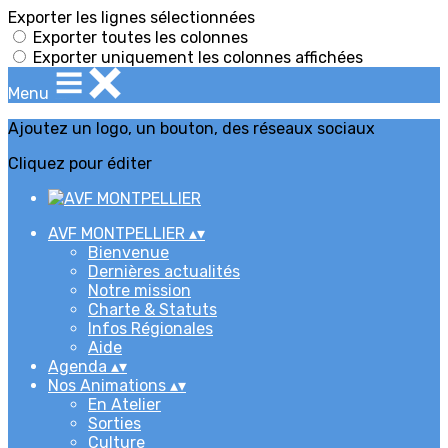
Exporter les lignes sélectionnées
Exporter toutes les colonnes
Exporter uniquement les colonnes affichées
Menu
Ajoutez un logo, un bouton, des réseaux sociaux
Cliquez pour éditer
AVF MONTPELLIER
▴
▾
Bienvenue
Dernières actualités
Notre mission
Charte & Statuts
Infos Régionales
Aide
Agenda
▴
▾
Nos Animations
▴
▾
En Atelier
Sorties
Culture