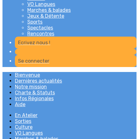
VO Langues
Marches & balades
Jeux & Détente
Sports
Spectacles
Rencontres
Ecrivez nous !
Se connecter
Bienvenue
Dernières actualités
Notre mission
Charte & Statuts
Infos Régionales
Aide
En Atelier
Sorties
Culture
VO Langues
Marches & balades