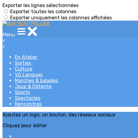
Exporter les lignes sélectionnées
Exporter toutes les colonnes
Exporter uniquement les colonnes affichées
Menu
<
>
En Atelier
Sorties
Culture
VO Langues
Marches & balades
Jeux & Détente
Sports
Spectacles
Rencontres
Ajoutez un logo, un bouton, des réseaux sociaux
Cliquez pour éditer