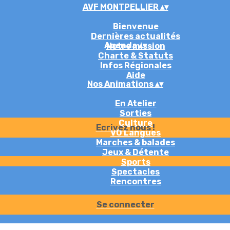
AVF MONTPELLIER
▴
▾
Bienvenue
Dernières actualités
Agenda
▴
▾
Notre mission
Charte & Statuts
Infos Régionales
Aide
Nos Animations
▴
▾
En Atelier
Sorties
Culture
Ecrivez nous !
VO Langues
Marches & balades
Jeux & Détente
Sports
Spectacles
Rencontres
Se connecter