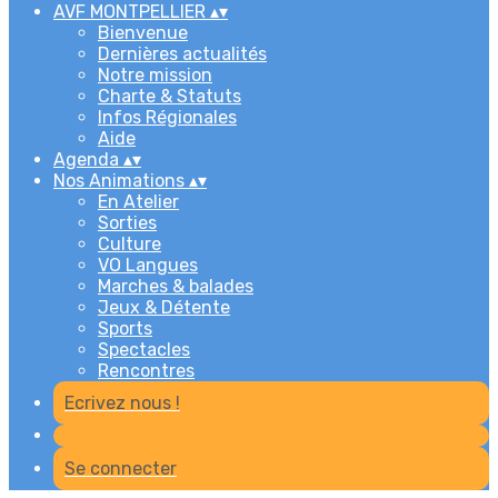
AVF MONTPELLIER
▴
▾
Bienvenue
Dernières actualités
Notre mission
Charte & Statuts
Infos Régionales
Aide
Agenda
▴
▾
Nos Animations
▴
▾
En Atelier
Sorties
Culture
VO Langues
Marches & balades
Jeux & Détente
Sports
Spectacles
Rencontres
Ecrivez nous !
Se connecter