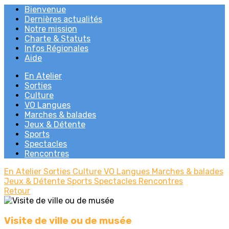
Bienvenue
Dernières actualités
Notre mission
Charte & Statuts
Infos Régionales
Aide
En Atelier
Sorties
Culture
VO Langues
Marches & balades
Jeux & Détente
Sports
Spectacles
Rencontres
En Atelier
Sorties
Culture
VO Langues
Marches & balades
Jeux & Détente
Sports
Spectacles
Rencontres
Retour
Visite de ville ou de musée