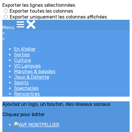
Exporter les lignes sélectionnées
Exporter toutes les colonnes
Exporter uniquement les colonnes affichées
Menu
<
>
En Atelier
Sorties
Culture
VO Langues
Marches & balades
Jeux & Détente
Sports
Spectacles
Rencontres
Ajoutez un logo, un bouton, des réseaux sociaux
Cliquez pour éditer