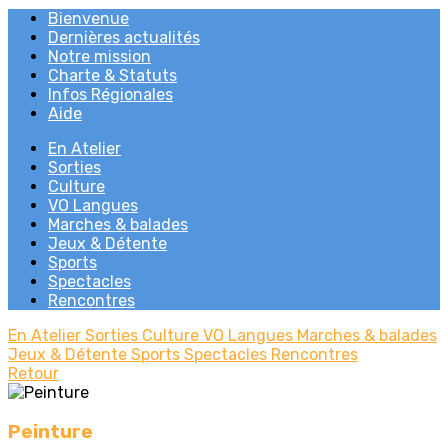
Bienvenue
Dernières actualités
Notre mission
Charte & Statuts
Infos Régionales
Aide
En Atelier
Sorties
Culture
VO Langues
Marches & balades
Jeux & Détente
Sports
Spectacles
Rencontres
En Atelier
Sorties
Culture
VO Langues
Marches & balades
Jeux & Détente
Sports
Spectacles
Rencontres
Retour
Peinture