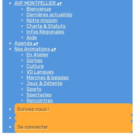
AVF MONTPELLIER
▴
▾
Bienvenue
Dernières actualités
Notre mission
Charte & Statuts
Infos Régionales
Aide
Agenda
▴
▾
Nos Animations
▴
▾
En Atelier
Sorties
Culture
VO Langues
Marches & balades
Jeux & Détente
Sports
Spectacles
Rencontres
Ecrivez nous !
Se connecter