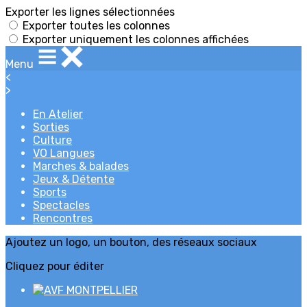
Exporter les lignes sélectionnées
Exporter toutes les colonnes
Exporter uniquement les colonnes affichées
Menu
<
>
En Atelier
Sorties
Culture
VO Langues
Marches & balades
Jeux & Détente
Sports
Spectacles
Rencontres
Ajoutez un logo, un bouton, des réseaux sociaux
Cliquez pour éditer