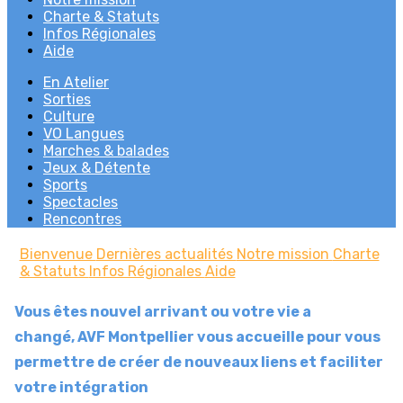
Charte & Statuts
Infos Régionales
Aide
En Atelier
Sorties
Culture
VO Langues
Marches & balades
Jeux & Détente
Sports
Spectacles
Rencontres
Bienvenue
Dernières actualités
Notre mission
Charte
& Statuts
Infos Régionales
Aide
Vous êtes nouvel arrivant ou votre vie a
changé, AVF Montpellier vous accueille pour vous
permettre de créer de nouveaux liens et faciliter
votre intégration