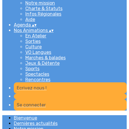
Notre mission
Charte & Statuts
Infos Régionales
Aide
Agenda
▴
▾
Nos Animations
▴
▾
En Atelier
Sorties
Culture
VO Langues
Marches & balades
Jeux & Détente
Sports
Spectacles
Rencontres
Ecrivez nous !
Se connecter
Bienvenue
Dernières actualités
Notre mission