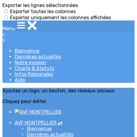
Exporter les lignes sélectionnées
Exporter toutes les colonnes
Exporter uniquement les colonnes affichées
Menu
<
>
Bienvenue
Dernières actualités
Notre mission
Charte & Statuts
Infos Régionales
Aide
Ajoutez un logo, un bouton, des réseaux sociaux
Cliquez pour éditer
AVF MONTPELLIER
▴
▾
Bienvenue
Dernières actualités