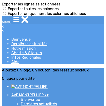
Exporter les lignes sélectionnées
Exporter toutes les colonnes
Exporter uniquement les colonnes affichées
Menu
<
>
Bienvenue
Dernières actualités
Notre mission
Charte & Statuts
Infos Régionales
Aide
Ajoutez un logo, un bouton, des réseaux sociaux
Cliquez pour éditer
AVF MONTPELLIER
▴
▾
Bienvenue
Dernières actualités