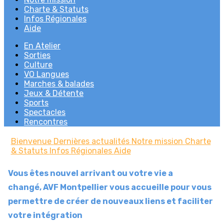
Charte & Statuts
Infos Régionales
Aide
En Atelier
Sorties
Culture
VO Langues
Marches & balades
Jeux & Détente
Sports
Spectacles
Rencontres
Bienvenue
Dernières actualités
Notre mission
Charte
& Statuts
Infos Régionales
Aide
Vous êtes nouvel arrivant ou votre vie a
changé, AVF Montpellier vous accueille pour vous
permettre de créer de nouveaux liens et faciliter
votre intégration