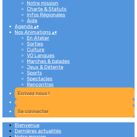
Notre mission
Charte & Statuts
Infos Régionales
Aide
Agenda
▴
▾
Nos Animations
▴
▾
En Atelier
Sorties
Culture
VO Langues
Marches & balades
Jeux & Détente
Sports
Spectacles
Rencontres
Ecrivez nous !
Se connecter
Bienvenue
Dernières actualités
Notre mission