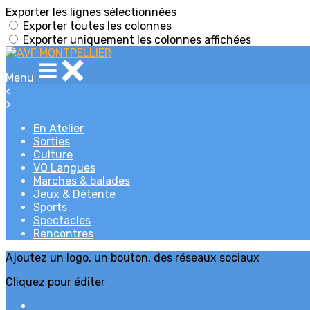
Exporter les lignes sélectionnées
Exporter toutes les colonnes
Exporter uniquement les colonnes affichées
Menu
<
>
En Atelier
Sorties
Culture
VO Langues
Marches & balades
Jeux & Détente
Sports
Spectacles
Rencontres
Ajoutez un logo, un bouton, des réseaux sociaux
Cliquez pour éditer