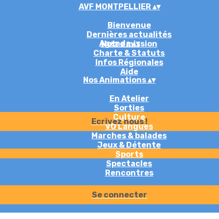
AVF MONTPELLIER
▴
▾
Bienvenue
Dernières actualités
Agenda
▴
▾
Notre mission
Charte & Statuts
Infos Régionales
Aide
Nos Animations
▴
▾
En Atelier
Sorties
Culture
Ecrivez nous !
VO Langues
Marches & balades
Jeux & Détente
Sports
Spectacles
Rencontres
Se connecter